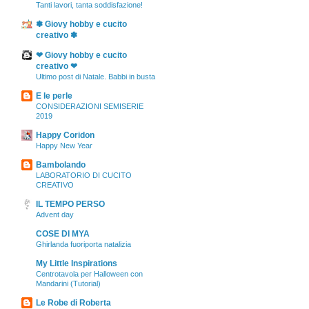
Tanti lavori, tanta soddisfazione!
✽ Giovy hobby e cucito
creativo ✽
❤ Giovy hobby e cucito
creativo ❤
Ultimo post di Natale. Babbi in busta
E le perle
CONSIDERAZIONI SEMISERIE
2019
Happy Coridon
Happy New Year
Bambolando
LABORATORIO DI CUCITO
CREATIVO
IL TEMPO PERSO
Advent day
COSE DI MYA
Ghirlanda fuoriporta natalizia
My Little Inspirations
Centrotavola per Halloween con
Mandarini (Tutorial)
Le Robe di Roberta