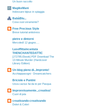
Un buon raccolto
MagikeMani
Indossare bijoux in spiaggia
BabàBlu...
Cosa vuoi veramente?
Free Precious Style
Breve tutorial antistress
pietre e dintorni
Mercoledì 12 giugno.....
Lasoffittaincantata
THENCHANTEDATTIC
[J72785.Ebook] PDF Download The
13-Minute Murder (Hardcover
Library Edition)
Un blog pieno di...Impronte!
Acchiappasogni - Dreamcatchers
Briciole e Puntini
Uova cactus fai da te per Pasqua
Improvvisamente...creativa!
Cuori di juta
creativando-creativando
Dolori & Colori