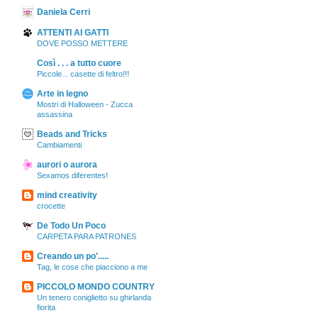
Daniela Cerri
ATTENTI AI GATTI
DOVE POSSO METTERE
Così . . . a tutto cuore
Piccole... casette di feltro!!!
Arte in legno
Mostri di Halloween - Zucca
assassina
Beads and Tricks
Cambiamenti
aurori o aurora
Sexamos diferentes!
mind creativity
crocette
De Todo Un Poco
CARPETA PARA PATRONES
Creando un po'.....
Tag, le cose che piacciono a me
PICCOLO MONDO COUNTRY
Un tenero coniglietto su ghirlanda
fiorita