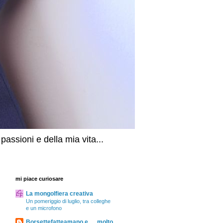
assioni e della mia vita...
mi piace curiosare
La mongolfiera creativa
Un pomeriggio di luglio, tra colleghe
e un microfono
Borsettefatteamano e......molto