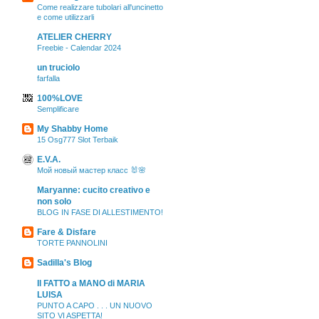
Come realizzare tubolari all'uncinetto
e come utilizzarli
ATELIER CHERRY
Freebie - Calendar 2024
un truciolo
farfalla
100%LOVE
Semplificare
My Shabby Home
15 Osg777 Slot Terbaik
E.V.A.
Мой новый мастер класс 🐰🌸
Maryanne: cucito creativo e
non solo
BLOG IN FASE DI ALLESTIMENTO!
Fare & Disfare
TORTE PANNOLINI
Sadilla's Blog
Il FATTO a MANO di MARIA
LUISA
PUNTO A CAPO . . . UN NUOVO
SITO VI ASPETTA!