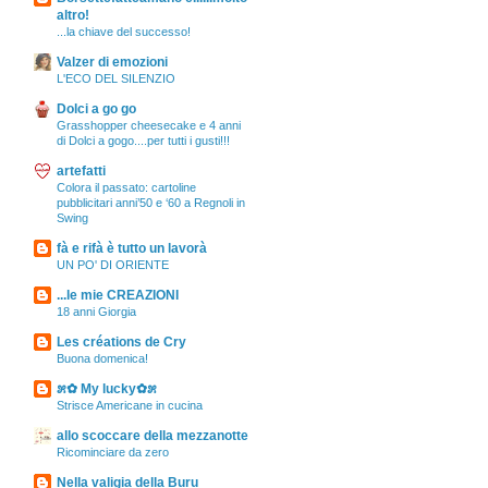
altro!
...la chiave del successo!
Valzer di emozioni
L'ECO DEL SILENZIO
Dolci a go go
Grasshopper cheesecake e 4 anni
di Dolci a gogo....per tutti i gusti!!!
artefatti
Colora il passato: cartoline
pubblicitari anni’50 e ‘60 a Regnoli in
Swing
fà e rifà è tutto un lavorà
UN PO' DI ORIENTE
...le mie CREAZIONI
18 anni Giorgia
Les créations de Cry
Buona domenica!
೫✿ My lucky✿೫
Strisce Americane in cucina
allo scoccare della mezzanotte
Ricominciare da zero
Nella valigia della Buru