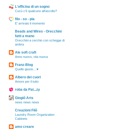
L'officina di un sogno
Cucù c’è qualcuno all’ascolto?
filo - so - pia
E' arrivato il momento
Beads and Wires - Orecchini
fatti a mano
Orecchini a cerchio con schegge di
ambra
Ale soft craft
Anno nuovo, vita nuova
Franz-Blog
Quello giusto....♥
Albero dei cuori
Amore per il tutto
roba da Pat...zy
Giogiò Arts
news news news
Creazioni Filò
Laundry Room Organization
Cabinets
amo creare