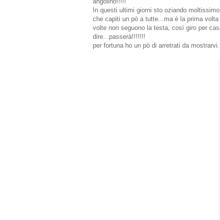
angolino!!!!!
In questi ultimi giorni sto oziando moltissimo
che capiti un pò a tutte...ma è la prima volt
volte non seguono la testa, così giro per cas
dire...passerà!!!!!!!
per fortuna ho un pò di arretrati da mostrarvi..